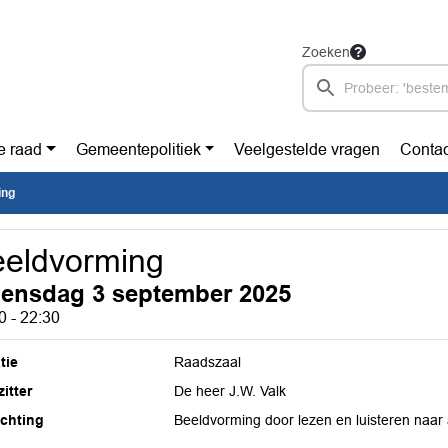
Zoeken
e raad
Gemeentepolitiek
Veelgestelde vragen
Contac
ing
eldvorming
ensdag 3 september 2025
0 - 22:30
tie
Raadszaal
itter
De heer J.W. Valk
ichting
Beeldvorming door lezen en luisteren naa