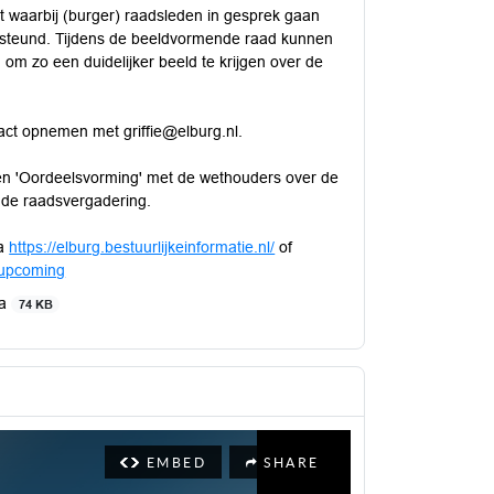
 waarbij (burger) raadsleden in gesprek gaan
ersteund. Tijdens de beeldvormende raad kunnen
n om zo een duidelijker beeld te krijgen over de
act opnemen met griffie@elburg.nl.
ken 'Oordeelsvorming' met de wethouders over de
in de raadsvergadering.
ia
https://elburg.bestuurlijkeinformatie.nl/
of
!/upcoming
da
74 KB