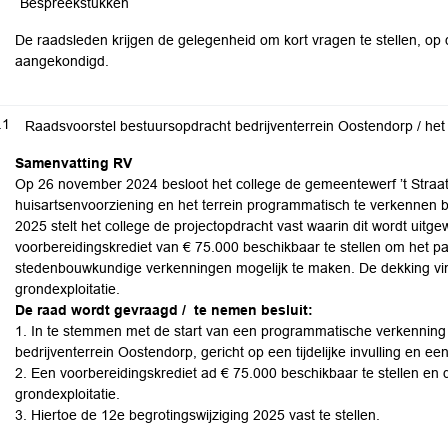
Bespreekstukken
De raadsleden krijgen de gelegenheid om kort vragen te stellen, o
aangekondigd.
.1
Raadsvoorstel bestuursopdracht bedrijventerrein Oostendorp / het 
Samenvatting RV
Op 26 november 2024 besloot het college de gemeentewerf ’t Straatje 
huisartsenvoorziening en het terrein programmatisch te verkennen 
2025 stelt het college de projectopdracht vast waarin dit wordt uitg
voorbereidingskrediet van € 75.000 beschikbaar te stellen om het part
stedenbouwkundige verkenningen mogelijk te maken. De dekking vind
grondexploitatie.
De raad wordt gevraagd /
te nemen besluit:
1. In te stemmen met de start van een programmatische verkenning v
bedrijventerrein Oostendorp, gericht op een tijdelijke invulling en 
2. Een voorbereidingskrediet ad € 75.000 beschikbaar te stellen en d
grondexploitatie.
3. Hiertoe de 12e begrotingswijziging 2025 vast te stellen.