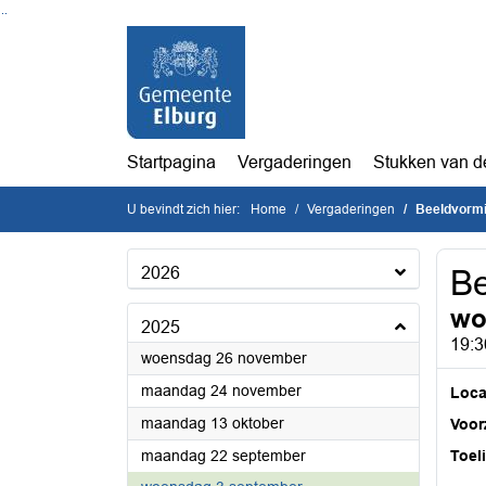
Ga naar de inhoud van deze pagina
Ga naar het zoeken
Ga naar het menu
Startpagina
Vergaderingen
Stukken van d
U bevindt zich hier:
Home
Vergaderingen
Beeldvorm
2026
Be
wo
2025
19:3
2025
woensdag 26 november
2025
maandag 24 november
Loca
2025
maandag 13 oktober
Voorz
2025
maandag 22 september
Toel