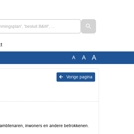
t
A
A
A
Vorige pagina
r ambtenaren, inwoners en andere betrokkenen.