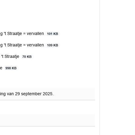
't Straatje = vervallen
101 KB
't Straatje = vervallen
109 KB
't Straatje
70 KB
je
998 KB
ring van 29 september 2025.