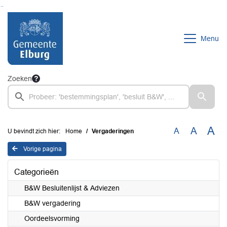
Ga naar de inhoud van deze pagina
Ga naar het zoeken
Ga naar het menu
Menu
Zoeken
A
A
A
U bevindt zich hier:
Home
Vergaderingen
Vorige pagina
Categorieën
B&W Besluitenlijst & Adviezen
B&W vergadering
Oordeelsvorming