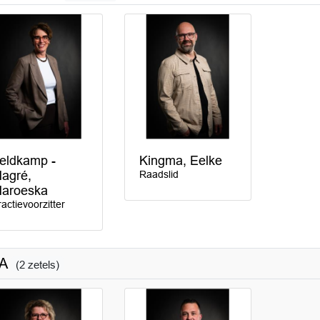
eldkamp -
Kingma, Eelke
agré,
Raadslid
aroeska
ractievoorzitter
DA
(2 zetels)