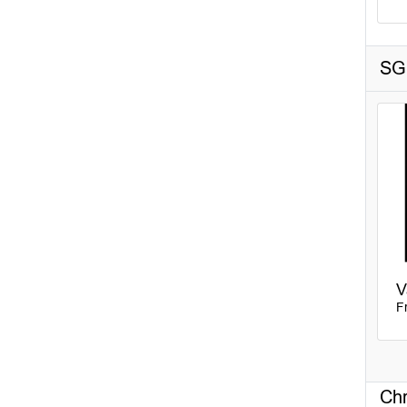
S
V
F
Chr