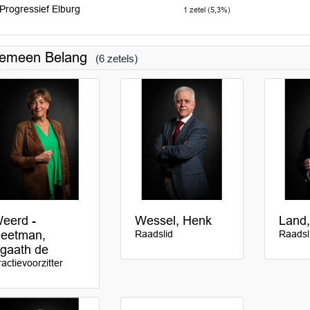
Progressief Elburg
1 zetel (5,3%)
gemeen Belang
(6 zetels)
eerd -
Wessel, Henk
Land,
eetman,
Raadslid
Raadsl
gaath de
ractievoorzitter