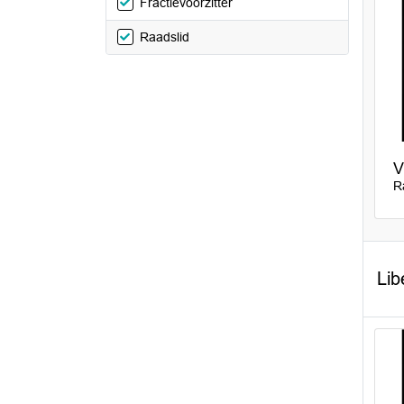
Fractievoorzitter
Raadslid
V
R
Lib