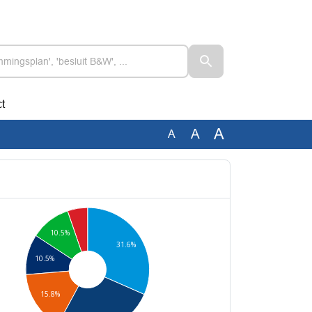
t
A
A
A
10.5%
31.6%
10.5%
15.8%