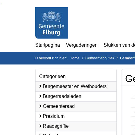
Ga naar de inhoud van deze pagina
Ga naar het zoeken
Ga naar het menu
Startpagina
Vergaderingen
Stukken van d
U bevindt zich hier:
Home
Gemeentepolitiek
Gemeent
G
Categorieën
Burgemeester en Wethouders
Burgerraadsleden
Gemeenteraad
Presidium
Raadsgriffie