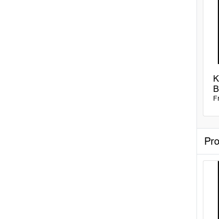
K
B
F
Pro