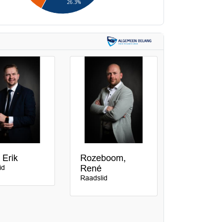
26.3%
 Erik
Rozeboom,
id
René
Raadslid