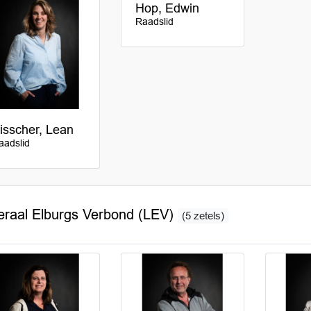
Hop, Edwin
Raadslid
isscher, Lean
aadslid
eraal Elburgs Verbond (LEV)
(5 zetels)