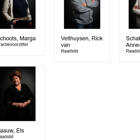
choots, Marga
Velthuysen, Rick
Schak
ractievoorzitter
van
Anne-
Raadslid
Raadsl
aauw, Els
aadslid