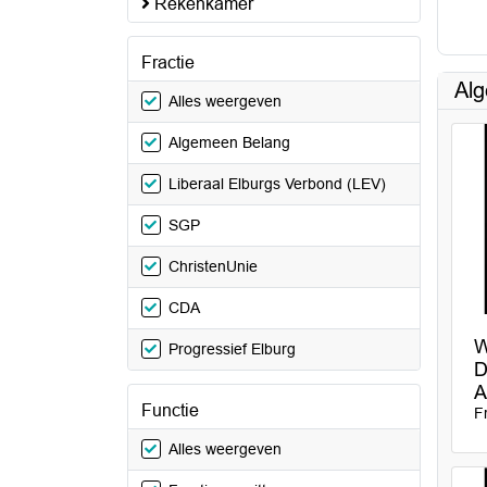
Rekenkamer
Fractie
Al
Alles weergeven
Algemeen Belang
Liberaal Elburgs Verbond (LEV)
SGP
ChristenUnie
CDA
W
Progressief Elburg
D
A
Functie
F
Alles weergeven