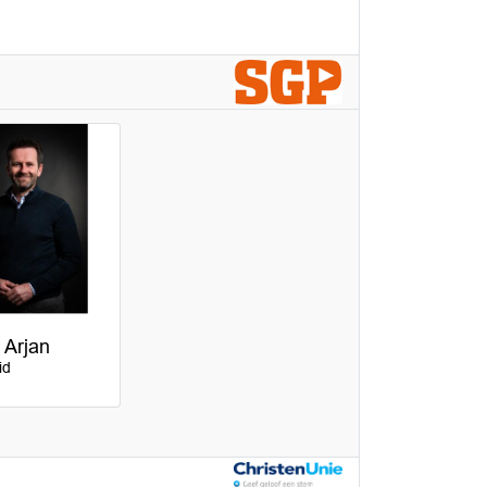
 Arjan
id