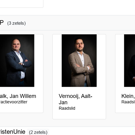
GP
(3 zetels)
alk, Jan Willem
Vernooij, Aalt-
Klein,
ractievoorzitter
Jan
Raadsl
Raadslid
istenUnie
(2 zetels)